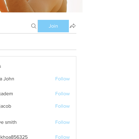
Join
s
ia John
Follow
kadem
Follow
m
 jacob
Follow
ve smith
Follow
nkhoa856325
Follow