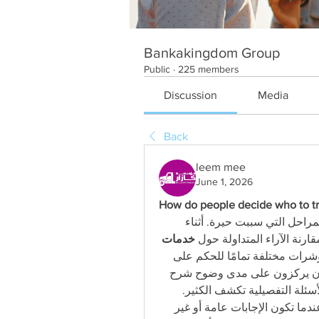
Bankakingdom Group
Public
·
225 members
Discussion
Media
Back
leem mee
June 1, 2026
How do people decide who to tru
اختيار الجهة المناسبة للنقل كان بالنسبة لي من أكثر المراحل التي سببت حيرة. أثناء 
قارنة الآراء المتداولة حول 
خدمات 
، لاحظت أن الناس يعتمدون على مؤشرات مختلفة تمامًا للحكم على 
مدى الاطمئنان. البعض يهتم بالالتزام بالمواعيد، وآخرون يركزون على مدى وضوح شرح 
خطوات النقل، بينما يرى آخرون أن طريقة الرد على الأسئلة التفصيلية تكشف الكثير. 
بالنسبة لي، أسلوب التواصل نفسه كان العامل الأهم. عندما تكون الإجابات عامة أو غير 