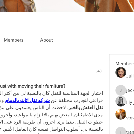
Members
About
Member
Jul
st with moving their furniture?
jec
jeckade
قراءتي لتجارب مختلفة عن 
شركه نقل اثاث بالدمام
 وم
lily
نقل العفش بالخبر
ste
tra