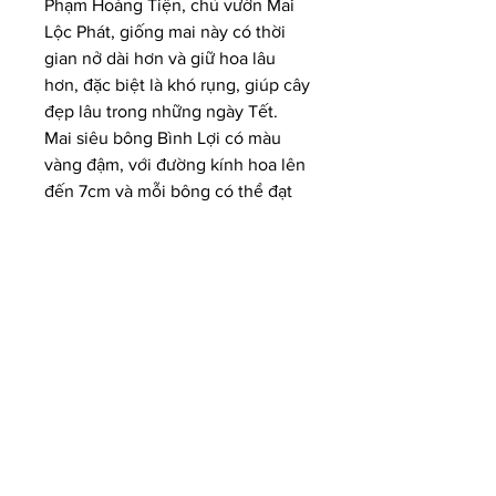
Phạm Hoàng Tiện, chủ vườn Mai 
Lộc Phát, giống mai này có thời 
gian nở dài hơn và giữ hoa lâu 
hơn, đặc biệt là khó rụng, giúp cây 
đẹp lâu trong những ngày Tết.
Mai siêu bông Bình Lợi có màu 
vàng đậm, với đường kính hoa lên 
đến 7cm và mỗi bông có thể đạt 
từ 14 đến 27 cánh. Được quảng bá 
qua các kênh trực tuyến như 
Youtube, giống mai này đã thu 
hút sự chú ý của nhiều khách 
hàng khắp nơi và hiện tại đã tiêu 
thụ được 500 cây, với giá dao 
động từ 2 triệu đồng mỗi cây.
Kết Luận
Mặc dù năm nay thị trường mai 
Tết có phần trầm lắng, nhưng với 
sự đa dạng về chủng loại và 