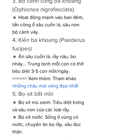
3. Bọ cánh cứng ba khoang 
(Ophionea nigrofasciata)
🔹 Hoạt động mạnh vào ban đêm, 
tấn công ổ sâu cuốn lá, sâu non 
bộ cánh vảy.
4. Kiến ba khoang (Paederus 
fucipes)
🔹 Ăn sâu cuốn lá, rầy nâu, bọ 
nhảy... Trung bình mỗi con có thể 
tiêu diệt 3-5 con mồi/ngày.
====>> Xem thêm: Tham khảo 
những chậu mai vàng đẹp nhất
5. Bọ xít bắt mồi
🔹 Bọ xít mù xanh: Tiêu diệt trứng 
và sâu non của các loài rầy.
🔹 Bọ xít nước: Sống ở vùng có 
nước, chuyên ăn bọ rầy, sâu đục 
thân.