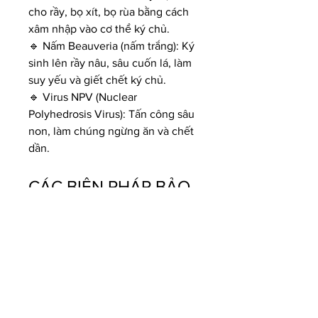
cho rầy, bọ xít, bọ rùa bằng cách 
xâm nhập vào cơ thể ký chủ.
🔹 Nấm Beauveria (nấm trắng): Ký 
sinh lên rầy nâu, sâu cuốn lá, làm 
suy yếu và giết chết ký chủ.
🔹 Virus NPV (Nuclear 
Polyhedrosis Virus): Tấn công sâu 
non, làm chúng ngừng ăn và chết 
dần.
CÁC BIỆN PHÁP BẢO 
VỆ VÀ PHÁT TRIỂN 
THIÊN ĐỊCH
Để bảo vệ các loài thiên địch, nhà 
vườn cần áp dụng các biện pháp 
sau:
✅ Hạn chế phun thuốc hóa học 