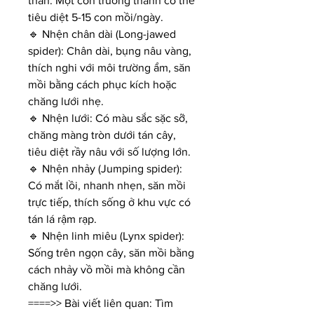
thân. Một con trưởng thành có thể 
tiêu diệt 5-15 con mồi/ngày.
🔹 Nhện chân dài (Long-jawed 
spider): Chân dài, bụng nâu vàng, 
thích nghi với môi trường ẩm, săn 
mồi bằng cách phục kích hoặc 
chăng lưới nhẹ.
🔹 Nhện lưới: Có màu sắc sặc sỡ, 
chăng màng tròn dưới tán cây, 
tiêu diệt rầy nâu với số lượng lớn.
🔹 Nhện nhảy (Jumping spider): 
Có mắt lồi, nhanh nhẹn, săn mồi 
trực tiếp, thích sống ở khu vực có 
tán lá rậm rạp.
🔹 Nhện linh miêu (Lynx spider): 
Sống trên ngọn cây, săn mồi bằng 
cách nhảy vồ mồi mà không cần 
chăng lưới.
====>> Bài viết liên quan: Tìm 