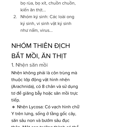
bọ rùa, bọ xít, chuồn chuồn, 
kiến ăn thịt...
Nhóm ký sinh: Các loài ong 
ký sinh, vi sinh vật ký sinh 
như nấm, virus...
NHÓM THIÊN ĐỊCH 
BẮT MỒI, ĂN THỊT
1. Nhện săn mồi
Nhện không phải là côn trùng mà 
thuộc lớp động vật hình nhện 
(Arachnida), có 8 chân và sử dụng 
tơ để giăng bẫy hoặc săn mồi trực 
tiếp.
🔹 Nhện Lycosa: Có vạch hình chữ 
Y trên lưng, sống ở tầng gốc cây, 
săn sâu non và bướm sâu đục 