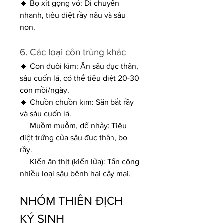
🔹 Bọ xít gọng vó: Di chuyển 
nhanh, tiêu diệt rầy nâu và sâu 
non.
6. Các loại côn trùng khác
🔹 Con đuôi kìm: Ăn sâu đục thân, 
sâu cuốn lá, có thể tiêu diệt 20-30 
con mồi/ngày.
🔹 Chuồn chuồn kim: Săn bắt rầy 
và sâu cuốn lá.
🔹 Muồm muỗm, dế nhảy: Tiêu 
diệt trứng của sâu đục thân, bọ 
rầy.
🔹 Kiến ăn thịt (kiến lửa): Tấn công 
nhiều loại sâu bệnh hại cây mai.
NHÓM THIÊN ĐỊCH 
KÝ SINH