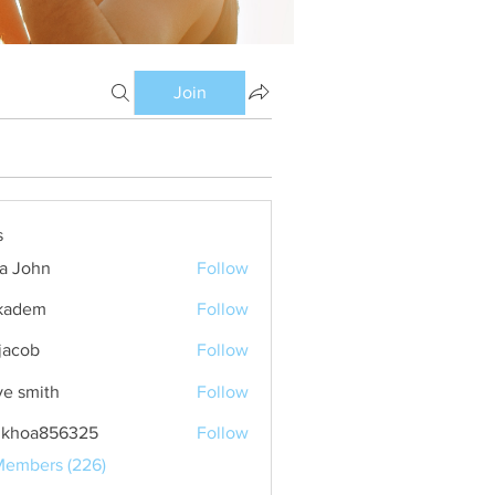
Join
s
ia John
Follow
kadem
Follow
m
 jacob
Follow
ve smith
Follow
nkhoa856325
Follow
a856325
Members (226)