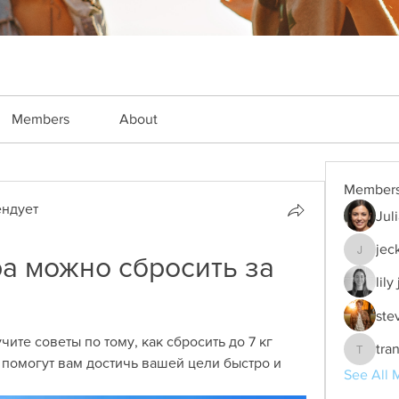
Members
About
Member
ндует
Jul
jec
а можно сбросить за 
jeckade
lily
ste
чите советы по тому, как сбросить до 7 кг 
tra
trankho
помогут вам достичь вашей цели быстро и 
See All 