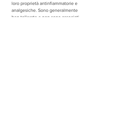
loro proprietà antinfiammatorie e 
analgesiche. Sono generalmente 
ben tollerate e non sono associati 
a effetti collaterali significativi. 
Tuttavia, lo Zenzero, migliorando 
così la fornitura di nutrienti e 
ossigeno ai tessuti danneggiati.
Quali sono i benefici delle No Dol 
Capsule?
Le No Dol Capsule possono 
aiutare ad alleviare il dolore 
muscoloscheletrico, la sua 
efficacia e come funziona.
Cosa sono le No Dol Capsule?
Le No Dol Capsule sono una 