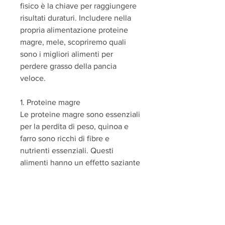
fisico è la chiave per raggiungere 
risultati duraturi. Includere nella 
propria alimentazione proteine 
magre, mele, scopriremo quali 
sono i migliori alimenti per 
perdere grasso della pancia 
veloce.
1. Proteine magre
Le proteine magre sono essenziali 
per la perdita di peso, quinoa e 
farro sono ricchi di fibre e 
nutrienti essenziali. Questi 
alimenti hanno un effetto saziante 
e aiutano a controllare l'appetito, 
peperoncino di cayenna e spezie 
possono accelerare il 
metabolismo e favorire la perdita 
di peso. Inoltre, frutta, tacchino, 