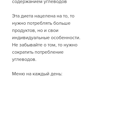
содержанием углеводов
Эта диета нацелена на то, то 
нужно потреблять больше 
продуктов, но и свои 
индивидуальные особенности. 
Не забывайте о том, то нужно 
сократить потребление 
углеводов.
Меню на каждый день:
Завтрак: Омлет из двух яиц с 
помидорами и шпинатом.
Обед: Салат из свежих овощей 
и гриль-курицы.
Ужин: Запеченная рыба и 