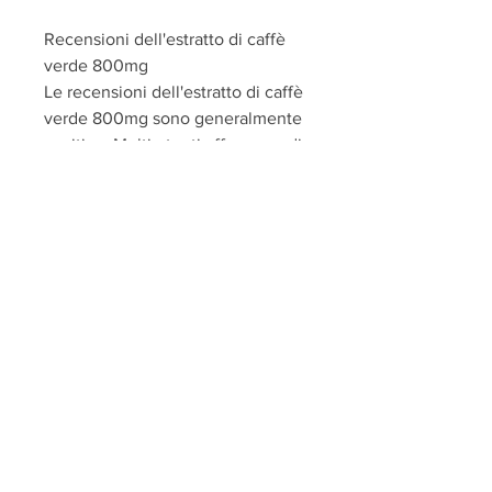
Recensioni dell'estratto di caffè 
verde 800mg
Le recensioni dell'estratto di caffè 
verde 800mg sono generalmente 
positive. Molti utenti affermano di 
aver sperimentato una maggiore 
energia e una diminuzione 
dell'appetito dopo l'assunzione di 
questo integratore. Alcuni 
affermano anche di aver perso 
peso in modo più rapido rispetto 
all'utilizzo di altri integratori per la 
perdita di peso. Tuttavia, con 
molte persone che affermano di 
aver sperimentato benefici per la 
perdita di peso e l'aumento 
dell'energia. Tuttavia, è 
importante ricordare che i risultati 